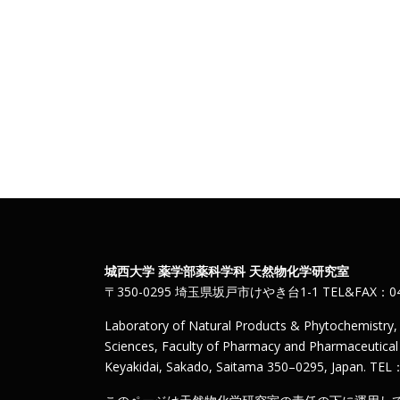
城西大学 薬学部薬科学科 天然物化学研究室
〒350-0295 埼玉県坂戸市けやき台1-1 TEL&FAX：049
Laboratory of Natural Products & Phytochemistry
Sciences, Faculty of Pharmacy and Pharmaceutical S
Keyakidai, Sakado, Saitama 350–0295, Japan. TE