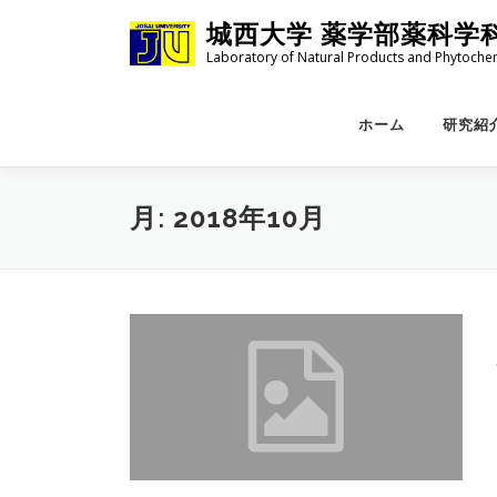
コ
城西大学 薬学部薬科学
ン
Laboratory of Natural Products and Phytoche
テ
ン
ツ
ホーム
研究紹介
へ
ス
キ
月:
2018年10月
ッ
プ