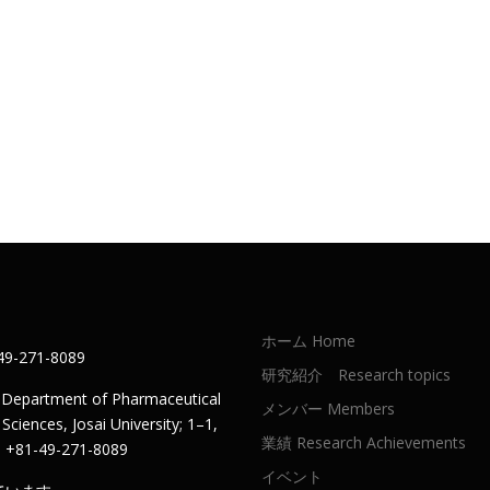
ホーム Home
-271-8089
研究紹介 Research topics
, Department of Pharmaceutical
メンバー Members
ciences, Josai University; 1–1,
業績 Research Achievements
L：+81-49-271-8089
イベント