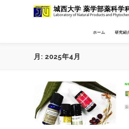
コ
城西大学 薬学部薬科学
ン
Laboratory of Natural Products and Phytoche
テ
ン
ツ
ホーム
研究紹介
へ
ス
キ
月:
2025年4月
ッ
プ
N
薬