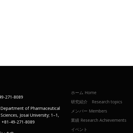
ホーム Home
-271-8089
研究紹介 Research topics
, Department of Pharmaceutical
メンバー Members
ciences, Josai University; 1–1,
業績 Research Achievements
L：+81-49-271-8089
イベント