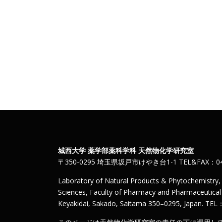
城西大学 薬学部薬科学科 天然物化学研究室
〒350-0295 埼玉県坂戸市けやき台1-1 TEL&FAX：049
Laboratory of Natural Products & Phytochemistry
Sciences, Faculty of Pharmacy and Pharmaceutical S
Keyakidai, Sakado, Saitama 350–0295, Japan. TE