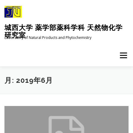
コ
ン
テ
ン
城西大学 薬学部薬科学科 天然物化学
ツ
へ
研究室
Laboratory of Natural Products and Phytochemistry
ス
キ
ッ
メニュー
プ
ホーム
研究紹介 RESEARCH TOPICS
月:
2019年6月
業績 RESEARCH ACHIEVEMENTS
メンバー MEMBERS
イベント
お問い合わせ